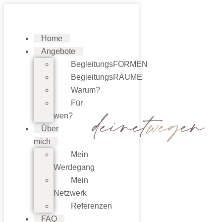
Zum
Inhalt
Menü
springen
Home
Angebote
BegleitungsFORMEN
BegleitungsRÄUME
Warum?
Für
wen?
Über
mich
Mein
Werdegang
Mein
Netzwerk
Referenzen
FAQ